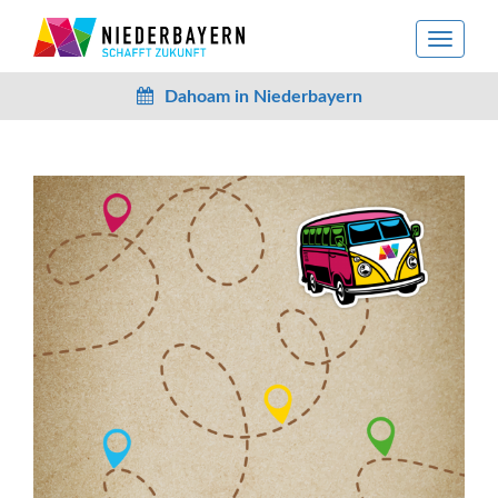
toggle
navigat
Dahoam in Niederbayern