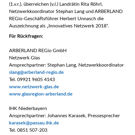
(1.v.r.), überreichen (v.l.) Landrätin Rita Röhrl,
Netzwerkkoordinator Stephan Lang und ARBERLAND
REGio-Geschäftsführer Herbert Unnasch die
Auszeichnung als „Innovatives Netzwerk 2018“.
Für Rückfragen:
ARBERLAND REGio GmbH
Netzwerk Glas
Ansprechpartner: Stephan Lang, Netzwerkkoordinator
_at_
slang
arberland-regio.de
Tel. 09921 9605 4143
www.netzwerk-glas.de
www.glasregion-arberland.de
IHK Niederbayern
Ansprechpartner: Johannes Karasek, Pressesprecher
_at_
karasek
passau.ihk.de
Tel. 0851 507-203