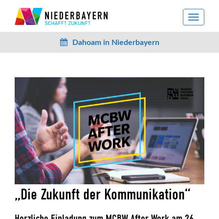
toggle
navigat
Dahoam in Niederbayern
„Die Zukunft der Kommunikation“
Herzliche Einladung zum MCBW After Work am 26.