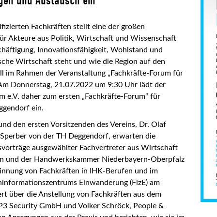
ägen und Austausch ein
izierten Fachkräften stellt eine der großen
 Akteure aus Politik, Wirtschaft und Wissenschaft
häftigung, Innovationsfähigkeit, Wohlstand und
sche Wirtschaft steht und wie die Region auf den
ll im Rahmen der Veranstaltung „Fachkräfte-Forum für
 Am Donnerstag, 21.07.2022 um 9:30 Uhr lädt der
m e.V. daher zum ersten „Fachkräfte-Forum“ für
gendorf ein.
nd den ersten Vorsitzenden des Vereins, Dr. Olaf
 Sperber von der TH Deggendorf, erwarten die
vorträge ausgewählter Fachvertreter aus Wirtschaft
ern und der Handwerkskammer Niederbayern-Oberpfalz
innung von Fachkräften in IHK-Berufen und im
hinformationszentrums Einwanderung (FizE) am
ert über die Anstellung von Fachkräften aus dem
r P3 Security GmbH und Volker Schröck, People &