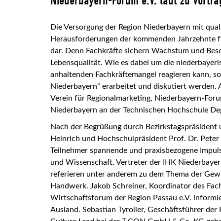
Niederbayern-Forum e.V. lädt zu Vortr
Die Versorgung der Region Niederbayern mit qualif
Herausforderungen der kommenden Jahrzehnte für
dar. Denn Fachkräfte sichern Wachstum und Besc
Lebensqualität. Wie es dabei um die niederbayeri
anhaltenden Fachkräftemangel reagieren kann, so
Niederbayern“ erarbeitet und diskutiert werden.
Verein für Regionalmarketing, Niederbayern-Foru
Niederbayern an der Technischen Hochschule Deg
Nach der Begrüßung durch Bezirkstagspräsident u
Heinrich und Hochschulpräsident Prof. Dr. Peter
Teilnehmer spannende und praxisbezogene Impuls
und Wissenschaft. Vertreter der IHK Niederbay
referieren unter anderem zu dem Thema der Gew
Handwerk. Jakob Schreiner, Koordinator des Fac
Wirtschaftsforum der Region Passau e.V. informi
Ausland. Sebastian Tyroller, Geschäftsführer de