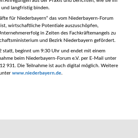
 Anregungen aus der Praxis und berichten, wie sie im
und langfristig binden.
hkräfte für Niederbayern“ das vom Niederbayern-Forum
 ist, wirtschaftliche Potentiale auszuschöpfen,
Unternehmererfolg in Zeiten des Fachkräftemangels zu
chaftsministerium und Bezirk Niederbayern gefördert.
2 statt, beginnt um 9:30 Uhr und endet mit einem
nahme beim Niederbayern-Forum e.V. per E-Mail unter
2 931. Die Teilnahme ist auch digital möglich. Weitere
 unter
www.niederbayern.de
.