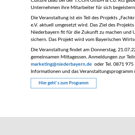
Culture Lead bei der T.CON GmbH & Co. KG geben
Unternehmen ihre Mitarbeiter für sich begeistern 
Die Veranstaltung ist ein Teil des Projekts „Fac
e.V. aktuell umgesetzt wird. Das Ziel des Projekts
Niederbayern fit für die Zukunft zu machen und 
sichern. Das Projekt wird vom Bayerischen Wirts
Die Veranstaltung findet am Donnerstag, 21.07.2
gemeinsamen Mittagessen. Anmeldungen zur Teil
_at_
marketing
niederbayern.de
oder Tel. 0871 975 1
Informationen und das Veranstaltungsprogramm
Hier geht`s zum Programm