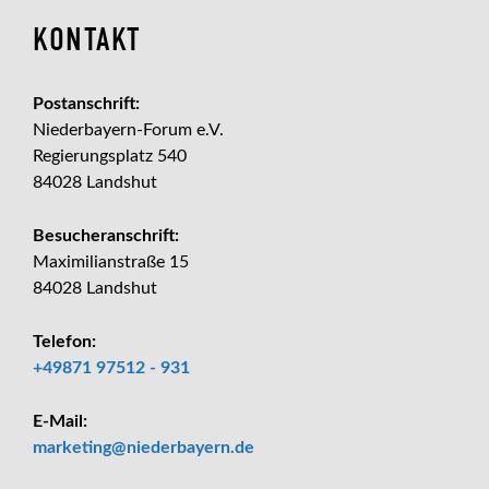
KONTAKT
Postanschrift:
Niederbayern-Forum e.V.
Regierungsplatz 540
84028 Landshut
Besucheranschrift:
Maximilianstraße 15
84028 Landshut
Telefon:
+49871 97512 - 931
E-Mail:
_at_
marketing
niederbayern.de