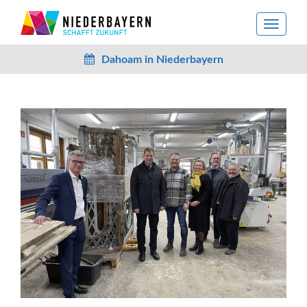
toggle
navigat
Dahoam in Niederbayern