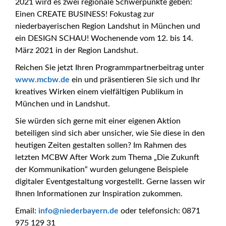
2021 wird es zwei regionale Schwerpunkte geben:
Einen CREATE BUSINESS! Fokustag zur
niederbayerischen Region Landshut in München und
ein DESIGN SCHAU! Wochenende vom 12. bis 14.
März 2021 in der Region Landshut.
Reichen Sie jetzt Ihren Programmpartnerbeitrag unter
www.mcbw.de
ein und präsentieren Sie sich und Ihr
kreatives Wirken einem vielfältigen Publikum in
München und in Landshut.
Sie würden sich gerne mit einer eigenen Aktion
beteiligen sind sich aber unsicher, wie Sie diese in den
heutigen Zeiten gestalten sollen? Im Rahmen des
letzten MCBW After Work zum Thema „Die Zukunft
der Kommunikation“ wurden gelungene Beispiele
digitaler Eventgestaltung vorgestellt. Gerne lassen wir
Ihnen Informationen zur Inspiration zukommen.
_at_
Email:
info
niederbayern.de
oder telefonsich: 0871
975 129 31