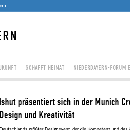
ern
UKUNFT
SCHAFFT HEIMAT
NIEDERBAYERN-FORUM E
shut präsentiert sich in der Munich C
Design und Kreativität
Deutschlands größter Designevent, der die Kompetenz und das