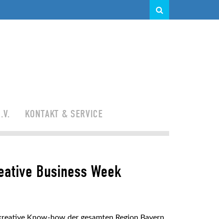
.V.
KONTAKT & SERVICE
reative Business Week
 kreative Know-how der gesamten Region Bayern