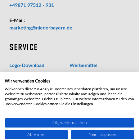
+49871 97512 - 931
E-Mail:
_at_
marketing
niederbayern.de
SERVICE
Logo-Download
Werbemittel
Kontakt
Datenschutz
Wir verwenden Cookies
Impressum
Wir können diese zur Analyse unserer Besucherdaten platzieren, um unsere
Webseite zu verbessern, personalisierte Inhalte anzuzeigen und Ihnen ein
großartiges Webseiten-Erlebnis zu bieten. Für weitere Informationen zu den von
uns verwendeten Cookies öffnen Sie die Einstellungen.
Ok, weitermachen
Ablehnen
Nein, anpassen