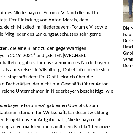
t des Niederbayern-Forum e.V. fand diesmal in
tatt. Der Einladung von Anton Marais, dem
ugleich Mitglied im Niederbayern-Forum e.V. sowie
Die M
die Mitglieder des Lenkungsauschusses sehr gerne
Forum
Dr. O
Hasel
en, die eine Bilanz zu den gegenwärtigen
GmbH 
rbayern 2019-2021“ und „SEITEN|WECHSEL
Veran
halteten, gab es für das Gremium des Niederbayern-
Dörn
rais am Kreisel“ in Vilsbiburg. Dabei informierte sich
zirkstagspräsident Dr. Olaf Heinrich über die
 Fachkräften, der nicht nur Geschäftsführer Anton
hlreiche Unternehmen in Niederbayern beschäftigt, wie
iederbayern-Forum e.V. gab einen Überblick zum
taatsministerium für Wirtschaft, Landesentwicklung
n Projekt das zur Aufgabe hat, „Niederbayern als
rkung zu vermarkten und damit dem Fachkräftemangel