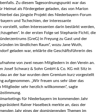
ebenfalls. Zu diesem Tagesordnungspunkt war das
ür Heimat als Fördergeber geladen, das von Marion
e hierbei das jüngste Projekt des Niederbayern-Forum
rbayern und Tschechien, der interessante
 vorstellt, sollen Interessenten darin bestärkt werden,
ugehen“. In der ersten Folge sei Stephanie Fichtl, die
ünderzentrums (GreG) in Freyung zu Gast und der
„Gründen im ländlichen Raum“, wozu Jane Wuth,
dorf geladen war, erklärte die Geschäftsführerin des
ufnahme von zwei neuen Mitgliedern in den Verein an.
en Josef Schwarz & Sohn GmbH & Co. KG mit Sitz in
ndau an der Isar wurden dem Gremium kurz vorgestellt
ing aufgenommen. „Wir freuen uns sehr über das
 Mitglieder sehr herzlich willkommen“, sagte
 Abstimmung.
almarketings für Niederbayern im kommenden Jahr
ngspräsident Rainer Haselbeck merkte an, dass der
mmenden Jahr eines der dominierenden Themen im