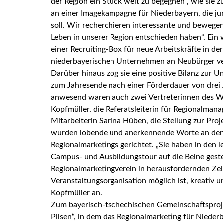
der Region ein Stück weit zu begegnen“, wie sie zu
an einer Imagekampagne für Niederbayern, die jun
soll. Wir recherchieren interessante und bewegen
Leben in unserer Region entschieden haben“. Ein w
einer Recruiting-Box für neue Arbeitskräfte in de
niederbayerischen Unternehmen an Neubürger vert
Darüber hinaus zog sie eine positive Bilanz zur 
zum Jahresende nach einer Förderdauer von drei 
anwesend waren auch zwei Vertreterinnen des W
Kopfmüller, die Referatsleiterin für Regionalma
Mitarbeiterin Sarina Hüben, die Stellung zur Pr
wurden lobende und anerkennende Worte an den 
Regionalmarketings gerichtet. „Sie haben in den 
Campus- und Ausbildungstour auf die Beine gestel
Regionalmarketingverein in herausfordernden Zeit
Veranstaltungsorganisation möglich ist, kreativ u
Kopfmüller an.
Zum bayerisch-tschechischen Gemeinschaftspr
Pilsen“, in dem das Regionalmarketing für Niede