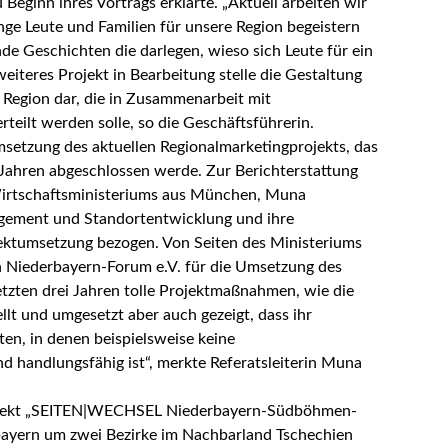
 Beginn ihres Vortrags erklärte. „Aktuell arbeiten wir
ge Leute und Familien für unsere Region begeistern
de Geschichten die darlegen, wieso sich Leute für ein
eiteres Projekt in Bearbeitung stelle die Gestaltung
r Region dar, die in Zusammenarbeit mit
eilt werden solle, so die Geschäftsführerin.
Umsetzung des aktuellen Regionalmarketingprojekts, das
Jahren abgeschlossen werde. Zur Berichterstattung
irtschaftsministeriums aus München, Muna
nagement und Standortentwicklung und ihre
ojektumsetzung bezogen. Von Seiten des Ministeriums
Niederbayern-Forum e.V. für die Umsetzung des
letzten drei Jahren tolle Projektmaßnahmen, wie die
lt und umgesetzt aber auch gezeigt, dass ihr
en, in denen beispielsweise keine
nd handlungsfähig ist“, merkte Referatsleiterin Muna
ojekt „SEITEN|WECHSEL Niederbayern-Südböhmen-
rbayern um zwei Bezirke im Nachbarland Tschechien