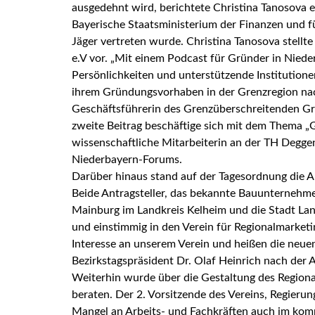
ausgedehnt wird, berichtete Christina Tanosova 
Bayerische Staatsministerium der Finanzen und f
Jäger vertreten wurde. Christina Tanosova stellt
e.V vor. „Mit einem Podcast für Gründer in Niede
Persönlichkeiten und unterstützende Institutionen
ihrem Gründungsvorhaben in der Grenzregion nachz
Geschäftsführerin des Grenzüberschreitenden Gr
zweite Beitrag beschäftige sich mit dem Thema 
wissenschaftliche Mitarbeiterin an der TH Deggen
Niederbayern-Forums.
Darüber hinaus stand auf der Tagesordnung die A
Beide Antragsteller, das bekannte Bauunternehm
Mainburg im Landkreis Kelheim und die Stadt La
und einstimmig in den Verein für Regionalmarket
Interesse an unserem Verein und heißen die neuen
Bezirkstagspräsident Dr. Olaf Heinrich nach der
Weiterhin wurde über die Gestaltung des Region
beraten. Der 2. Vorsitzende des Vereins, Regieru
Mangel an Arbeits- und Fachkräften auch im ko