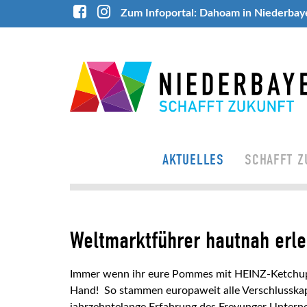
Zum Infoportal: Dahoam in Niederbay
AKTUELLES
SCHAFFT Z
Weltmarktführer hautnah erle
Immer wenn ihr eure Pommes mit HEINZ-Ketchup o
Hand! So stammen europaweit alle Verschlusskap
jahrzehntelange Erfahrung des Freyunger Unterne