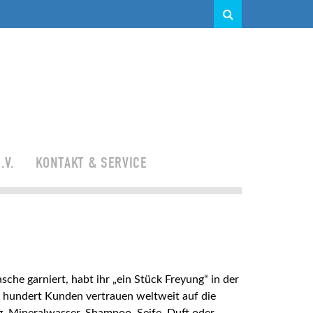
.V.
KONTAKT & SERVICE
e garniert, habt ihr „ein Stück Freyung“ in der
 hundert Kunden vertrauen weltweit auf die
g, Mineralwasser, Shampoo, Seife, Duft oder