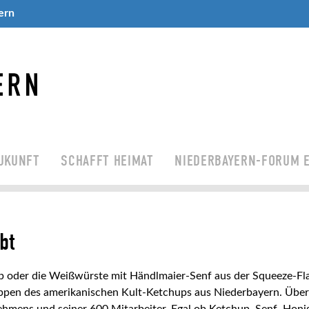
ern
UKUNFT
SCHAFFT HEIMAT
NIEDERBAYERN-FORUM E
bt
der die Weißwürste mit Händlmaier-Senf aus der Squeeze-Flasch
pen des amerikanischen Kult-Ketchups aus Niederbayern. Über
hmens und seiner 600 Mitarbeiter. Egal ob Ketchup, Senf, Honi